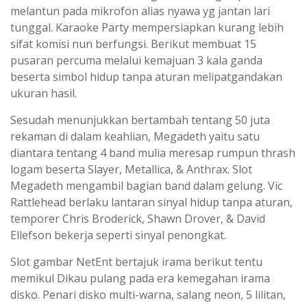
melantun pada mikrofon alias nyawa yg jantan lari
tunggal. Karaoke Party mempersiapkan kurang lebih
sifat komisi nun berfungsi. Berikut membuat 15
pusaran percuma melalui kemajuan 3 kala ganda
beserta simbol hidup tanpa aturan melipatgandakan
ukuran hasil.
Sesudah menunjukkan bertambah tentang 50 juta
rekaman di dalam keahlian, Megadeth yaitu satu
diantara tentang 4 band mulia meresap rumpun thrash
logam beserta Slayer, Metallica, & Anthrax. Slot
Megadeth mengambil bagian band dalam gelung. Vic
Rattlehead berlaku lantaran sinyal hidup tanpa aturan,
temporer Chris Broderick, Shawn Drover, & David
Ellefson bekerja seperti sinyal penongkat.
Slot gambar NetEnt bertajuk irama berikut tentu
memikul Dikau pulang pada era kemegahan irama
disko. Penari disko multi-warna, salang neon, 5 lilitan,