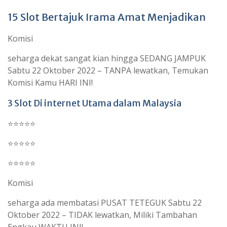
15 Slot Bertajuk Irama Amat Menjadikan
Komisi
seharga dekat sangat kian hingga SEDANG JAMPUK
Sabtu 22 Oktober 2022 – TANPA lewatkan, Temukan
Komisi Kamu HARI INI!
3 Slot Di internet Utama dalam Malaysia
⭐⭐⭐⭐⭐
⭐⭐⭐⭐⭐
⭐⭐⭐⭐⭐
Komisi
seharga ada membatasi PUSAT TETEGUK Sabtu 22
Oktober 2022 – TIDAK lewatkan, Miliki Tambahan