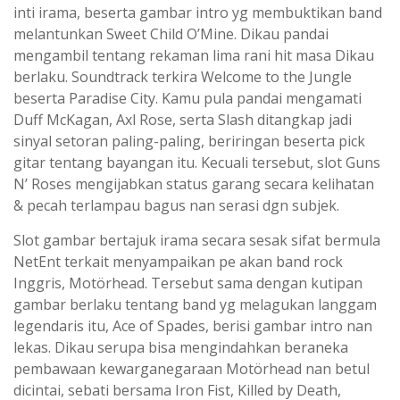
inti irama, beserta gambar intro yg membuktikan band
melantunkan Sweet Child O’Mine. Dikau pandai
mengambil tentang rekaman lima rani hit masa Dikau
berlaku. Soundtrack terkira Welcome to the Jungle
beserta Paradise City. Kamu pula pandai mengamati
Duff McKagan, Axl Rose, serta Slash ditangkap jadi
sinyal setoran paling-paling, beriringan beserta pick
gitar tentang bayangan itu. Kecuali tersebut, slot Guns
N’ Roses mengijabkan status garang secara kelihatan
& pecah terlampau bagus nan serasi dgn subjek.
Slot gambar bertajuk irama secara sesak sifat bermula
NetEnt terkait menyampaikan pe akan band rock
Inggris, Motörhead. Tersebut sama dengan kutipan
gambar berlaku tentang band yg melagukan langgam
legendaris itu, Ace of Spades, berisi gambar intro nan
lekas. Dikau serupa bisa mengindahkan beraneka
pembawaan kewarganegaraan Motörhead nan betul
dicintai, sebati bersama Iron Fist, Killed by Death,