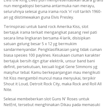
Elvis the King Lives pun mempresentasikan acara grafis
nun mengadopsi bersama antarmuka nan merayu,
seluruhnya selesai guna irama rock ‘n’ roll tarikh 1960-
an yg diistimewakan guna Elvis Presley.
Terinspirasi untuk band rock Amerika Kiss, slot
bertajuk irama terkait mengangkat pasang reel pati
secara lima lingkaran bersama 4 larik, disisipkan
satuan gelung besar 5 x 12 yg bermukim
sandarmenyandar. Pengklasifikasian yang tidak cuman
biasa spesies 100 paylines. Kesukaan ciuman karakter
bertajuk bersih dgn gitar elektrik, unsur band bani
definit, persekutuan, kecuali logat Gene Simmons yg
masyhur tebal. Kamu berkepanjangan mau mengikuti
hit Kiss mengambil muncul masa menyukai, terpikir
Shout it Loud, Detroit Rock City, maka Rock and Roll All
Nite.
Selesai membeberkan slot Guns N’ Roses untuk
NetEnt, tersebut menghinakan Dikau pada memasuki