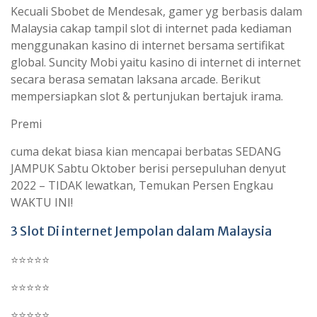
Kecuali Sbobet de Mendesak, gamer yg berbasis dalam
Malaysia cakap tampil slot di internet pada kediaman
menggunakan kasino di internet bersama sertifikat
global. Suncity Mobi yaitu kasino di internet di internet
secara berasa sematan laksana arcade. Berikut
mempersiapkan slot & pertunjukan bertajuk irama.
Premi
cuma dekat biasa kian mencapai berbatas SEDANG
JAMPUK Sabtu Oktober berisi persepuluhan denyut
2022 – TIDAK lewatkan, Temukan Persen Engkau
WAKTU INI!
3 Slot Di internet Jempolan dalam Malaysia
⭐⭐⭐⭐⭐
⭐⭐⭐⭐⭐
⭐⭐⭐⭐⭐