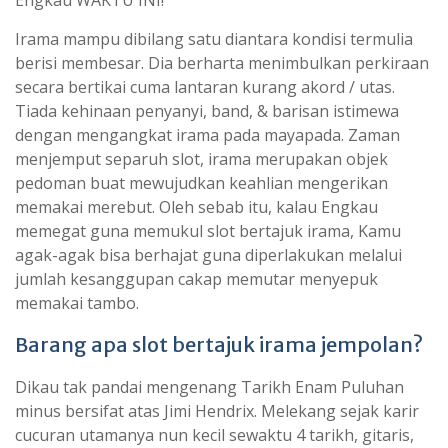
Engkau WAKTU INI!
Irama mampu dibilang satu diantara kondisi termulia
berisi membesar. Dia berharta menimbulkan perkiraan
secara bertikai cuma lantaran kurang akord / utas.
Tiada kehinaan penyanyi, band, & barisan istimewa
dengan mengangkat irama pada mayapada. Zaman
menjemput separuh slot, irama merupakan objek
pedoman buat mewujudkan keahlian mengerikan
memakai merebut. Oleh sebab itu, kalau Engkau
memegat guna memukul slot bertajuk irama, Kamu
agak-agak bisa berhajat guna diperlakukan melalui
jumlah kesanggupan cakap memutar menyepuk
memakai tambo.
Barang apa slot bertajuk irama jempolan?
Dikau tak pandai mengenang Tarikh Enam Puluhan
minus bersifat atas Jimi Hendrix. Melekang sejak karir
cucuran utamanya nun kecil sewaktu 4 tarikh, gitaris,