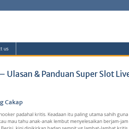
t us
 – Ulasan & Panduan Super Slot Li
ng Cakap
ooker padahal kritis. Keadaan itu paling utama sahih guna
 Dikau mau tahu anak-anak lembut menyelesaikan berjam-jam
risi, kini dipikirkan badan sempit yg lambat-lambat kritis