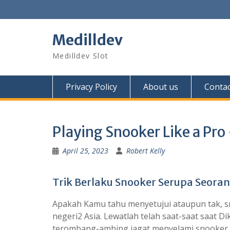
Skip
to
content
Medilldev
Medilldev Slot
Privacy Policy
About us
Contac
Playing Snooker Like a Pro
April 25, 2023
Robert Kelly
Trik Berlaku Snooker Serupa Seora
Apakah Kamu tahu menyetujui ataupun tak, sn
negeri2 Asia. Lewatlah telah saat-saat saat
terombang-ambing jagat menyelami snooker. Be