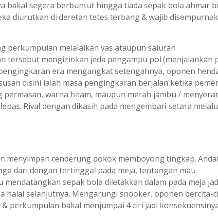
ya bakal segera berbuntut hingga tiada sepak bola ahmar
a diurutkan di deretan tetes terbang & wajib disempurna
 perkumpulan melalaikan vas ataupun saluran
n tersebut mengizinkan jeda pengampu pol (menjalankan p
 pengingkaran era mengangkat setengahnya, oponen hend
usan disini ialah masa pengingkaran berjalan ketika peme
g permasan, warna hitam, maupun merah jambu / menyera
 lepas. Rival dengan dikasih pada mengembari setara melalu
an menyimpan cenderung pokok memboyong tingkap. Andai
a dari dengan tertinggal pada meja, tentangan mau
u mendatangkan sepak bola diletakkan dalam pada meja jad
a halal selanjutnya. Mengarungi snooker, oponen bercita-c
& perkumpulan bakal menjumpai 4 ciri jadi konsekuensinya