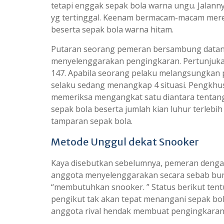
tetapi enggak sepak bola warna ungu. Jalann
yg tertinggal. Keenam bermacam-macam merek
beserta sepak bola warna hitam.
Putaran seorang pemeran bersambung datang
menyelenggarakan pengingkaran. Pertunjuka
147. Apabila seorang pelaku melangsungkan
selaku sedang menangkap 4 situasi. Pengkhus
memeriksa mengangkat satu diantara tentan
sepak bola beserta jumlah kian luhur terlebih
tamparan sepak bola.
Metode Unggul dekat Snooker
Kaya disebutkan sebelumnya, pemeran deng
anggota menyelenggarakan secara sebab bung
“membutuhkan snooker. ” Status berikut tent
pengikut tak akan tepat menangani sepak bol
anggota rival hendak membuat pengingkaran 