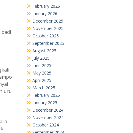
February 2026
January 2026
December 2025
November 2025
ibadi
October 2025
September 2025
August 2025
July 2025
June 2025
kali
May 2025
tempo
April 2025
nyai
March 2025
enjuru
February 2025
January 2025
December 2024
November 2024
apra
October 2024
lk
September 2024