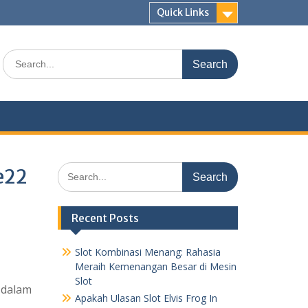
Quick Links
Search
for:
Search
ve22
for:
Recent Posts
Slot Kombinasi Menang: Rahasia
Meraih Kemenangan Besar di Mesin
Slot
 dalam
Apakah Ulasan Slot Elvis Frog In