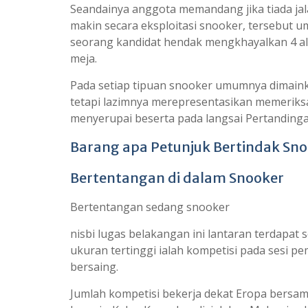
Seandainya anggota memandang jika tiada jal
makin secara eksploitasi snooker, tersebut u
seorang kandidat hendak mengkhayalkan 4 al
meja.
Pada setiap tipuan snooker umumnya dimain
tetapi lazimnya merepresentasikan memeriksa
menyerupai beserta pada langsai Pertanding
Barang apa Petunjuk Bertindak Sn
Bertentangan di dalam Snooker
Bertentangan sedang snooker
nisbi lugas belakangan ini lantaran terdapat
ukuran tertinggi ialah kompetisi pada sesi
bersaing.
Jumlah kompetisi bekerja dekat Eropa bersam