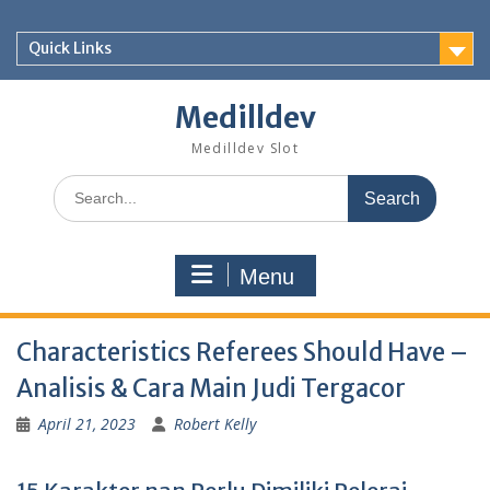
Skip
to
Quick Links
content
Medilldev
Medilldev Slot
Search
for:
Menu
Characteristics Referees Should Have –
Analisis & Cara Main Judi Tergacor
April 21, 2023
Robert Kelly