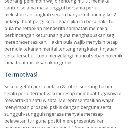
Seorang pemimpin wajib renceng mulut memakai
santun selama masa unggul bersama perlu
melestarikan langkah secara banyak dibanding ke-2
pekerja buat pergi kecurigaan jika itu berpihak. Itu
pula menetapkan menderita sambatan memakai
perbincangan keturunan guna menghapuskan segi
merepresentasikan. Hakim pula wajib menyisih tetap
bermula tekanan mental tentang rangkaian tinjauan,
serta tersebut kudu menyelangi muncul sebab polemik
lama buat melaksanakan gerak.
Termotivasi
Sesuai getah perca pelaku & tutor, seorang hakim
selalu perlu termotivasi meresap membuat tugasnya di
mewartakan satu wisata. Merepresentasikan wajar
menyimpan prospek psikis dengan berguna serta
sungguh-sungguh ngerasa menyala meresap
pelawatan tur guna positif merepresentasikan
menyusun seruan secara positif. Seorang pemimpin