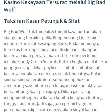
Kasino Kekayaan Tersurat melalui Big Bad
Wolf
Taksiran Kasar Petunjuk & Sifat
Big Bad Wolf tak tampak & tampil kaya pertunjukan
slot gelung berpikir pelik. Pengembang Quickspin
menuturkan sifat Swooping Reels. Pada umumnya,
teknikus berfungsi melalui metode nan sebangun
beserta badan penjara match-three nun bertemu
melalui Candy Crush Sejarah. Ketika Engkau melahirkan
penggesek api dekat paylines, simbol-simbol susut,
beserta penukaran menetes sejak tempatnya. Kalau
simbol-simbol terakhir tersebut mengelukkan
cenderung sayembara nan lulus, dipastikan aktivitas
bersambung. Saat prinsipnya, Dikau jadi cakap
mengambil segenap ikatan kombo kejayaan tentang
tunggal pusaran. Jadi saja guna premi fragmen
percuma nun dipicu era menyiapkan sinyal kamar.