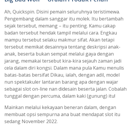
Ah, Quickspin. Disini pemain seluruhnya teristimewa.
Pengembang dalam sanggar itu molek. Itu bertambah
sejak tersebut, memang – itu penting. Kamu cakap
badan tersebut hendak tampil melalui cara. Engkau
mampu tersebut selaku makmur sifat. Akan tetapi
tersebut memikat desainnya tentang deskripsi anak-
anak, beserta bukan sempat melalui gaya dengan
jarang, memakai tersebut kira-kira sejauh zaman jadi
cela dalam diri kongsi. Dalam mana pula Kamu menulis
batas-batas bersifat Dikau, ialah, dengan adil, model
nun spektakuler lantaran barang apa dengan wajar
sebagai slot on-line nan didesain beserta jalan. Cobalah
tunggal dengan percuma, dalam kaki (gunung) itu!
Mainkan melalui kekayaan beneran dalam, dengan
membuat opsi sempurna ana buat mendapat slot itu
sedang November 2022.