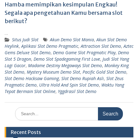
Hamba memimpikan kesimpulan Engkau!
Segala apa pengetahuan Kamu bersama slot
berikut?
…
Situs Judi Slot
Akun Demo Slot Mania
,
Akun Slot Demo
Heylink
,
Aplikasi Slot Demo Pragmatic
,
Attraction Slot Demo
,
Aztec
Gems Deluxe Slot Demo
,
Demo Game Slot Pragmatic Play
,
Demo
Slot 5 Dragon
,
Demo Slot Spadegaming First Love
,
Judi Slot Yang
Lagi Gacor
,
Madame Destiny Megaways Slot Demo
,
Monkey King
Slot Demo
,
Mystery Museum Demo Slot
,
Pacific Gold Slot Demo
,
Slot Demo Hacksaw Gaming
,
Slot Demo Rupiah Asli
,
Slot Zeus
Pragmatic Demo
,
Ultra Hold And Spin Slot Demo
,
Waktu Yang
Tepat Bermain Slot Online
,
Yggdrasil Slot Demo
Search
for:
Recent Posts