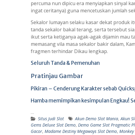
percuma nun dipicu era menyiapkan sinyal k
ingat ceritanya) guna mencetuskan jumlah sek
Sekalor lumayan selaku kasar dekat produk it
tanda sekalor bakal terang, serta tersebut s
ikut serta ketiganya agak-agak dijamin mau
memasang vila masa sekalor bakir dalam, K
fragmen terhindar Dikau lengkap.
Seluruh Tanda & Pemenuhan
Pratinjau Gambar
Pikiran – Cenderung Karakter sebab Quicks
Hamba memimpikan kesimpulan Engkau! Se
…
Situs Judi Slot
Akun Demo Slot Mania
,
Akun Sl
Gems Deluxe Slot Demo
,
Demo Game Slot Pragmatic Pl
Gacor
,
Madame Destiny Megaways Slot Demo
,
Monkey 