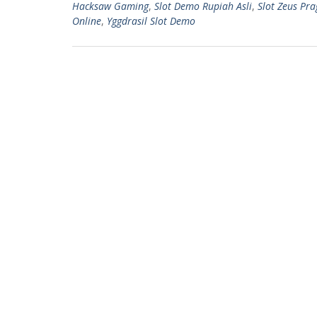
Hacksaw Gaming
,
Slot Demo Rupiah Asli
,
Slot Zeus Pr
Online
,
Yggdrasil Slot Demo