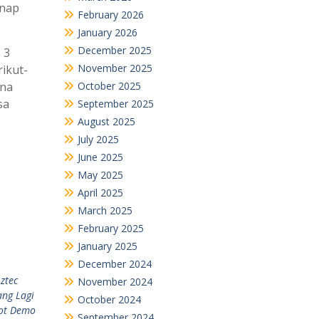
enap
February 2026
January 2026
December 2025
 3
November 2025
rikut-
una
October 2025
sa
September 2025
August 2025
July 2025
June 2025
May 2025
April 2025
March 2025
February 2025
January 2025
December 2024
ztec
November 2024
ang Lagi
October 2024
lot Demo
September 2024