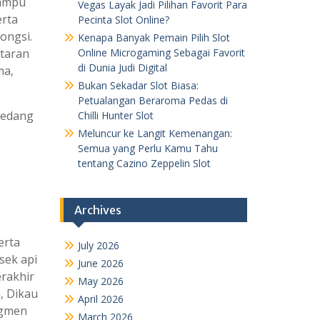
mampu
Vegas Layak Jadi Pilihan Favorit Para
erta
Pecinta Slot Online?
ongsi.
Kenapa Banyak Pemain Pilih Slot
ntaran
Online Microgaming Sebagai Favorit
di Dunia Judi Digital
ma,
Bukan Sekadar Slot Biasa:
Petualangan Beraroma Pedas di
sedang
Chilli Hunter Slot
Meluncur ke Langit Kemenangan:
Semua yang Perlu Kamu Tahu
tentang Cazino Zeppelin Slot
Archives
erta
July 2026
sek api
June 2026
erakhir
May 2026
, Dikau
April 2026
agmen
March 2026