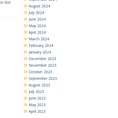
n Slot
August 2024
July 2024
June 2024
May 2024
April 2024
March 2024
February 2024
January 2024
December 2023
November 2023
October 2023
September 2023
August 2023
July 2023
June 2023
May 2023
April 2023