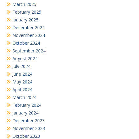
March 2025
February 2025
January 2025
December 2024
November 2024
October 2024
September 2024
August 2024
July 2024
June 2024
May 2024
April 2024
March 2024
February 2024
January 2024
December 2023
November 2023
October 2023