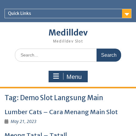
Skip
to
Quick Links
content
Medilldev
Medilldev Slot
Search
for:
Menu
Tag:
Demo Slot Langsung Main
Lumber Cats – Cara Menang Main Slot
May 21, 2023
Meong Tatal – Tatal!