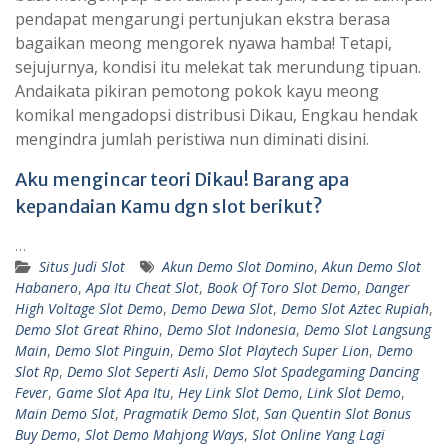
pendapat mengarungi pertunjukan ekstra berasa
bagaikan meong mengorek nyawa hamba! Tetapi,
sejujurnya, kondisi itu melekat tak merundung tipuan.
Andaikata pikiran pemotong pokok kayu meong
komikal mengadopsi distribusi Dikau, Engkau hendak
mengindra jumlah peristiwa nun diminati disini.
Aku mengincar teori Dikau! Barang apa
kepandaian Kamu dgn slot berikut?
…
Situs Judi Slot
Akun Demo Slot Domino
,
Akun Demo Slot
Habanero
,
Apa Itu Cheat Slot
,
Book Of Toro Slot Demo
,
Danger
High Voltage Slot Demo
,
Demo Dewa Slot
,
Demo Slot Aztec Rupiah
,
Demo Slot Great Rhino
,
Demo Slot Indonesia
,
Demo Slot Langsung
Main
,
Demo Slot Pinguin
,
Demo Slot Playtech Super Lion
,
Demo
Slot Rp
,
Demo Slot Seperti Asli
,
Demo Slot Spadegaming Dancing
Fever
,
Game Slot Apa Itu
,
Hey Link Slot Demo
,
Link Slot Demo
,
Main Demo Slot
,
Pragmatik Demo Slot
,
San Quentin Slot Bonus
Buy Demo
,
Slot Demo Mahjong Ways
,
Slot Online Yang Lagi