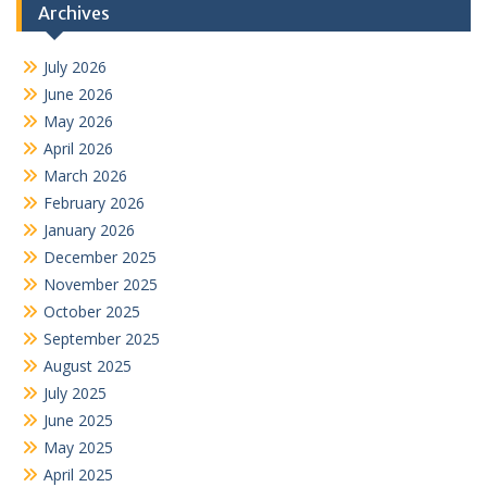
Archives
July 2026
June 2026
May 2026
April 2026
March 2026
February 2026
January 2026
December 2025
November 2025
October 2025
September 2025
August 2025
July 2025
June 2025
May 2025
April 2025