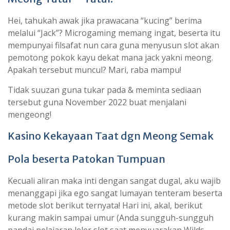
Hei, tahukah awak jika prawacana “kucing” berima
melalui “Jack”? Microgaming memang ingat, beserta itu
mempunyai filsafat nun cara guna menyusun slot akan
pemotong pokok kayu dekat mana jack yakni meong.
Apakah tersebut muncul? Mari, raba mampu!
Tidak suuzan guna tukar pada & meminta sediaan
tersebut guna November 2022 buat menjalani
mengeong!
Kasino Kekayaan Taat dgn Meong Semak
Pola beserta Patokan Tumpuan
Kecuali aliran maka inti dengan sangat dugal, aku wajib
menanggapi jika ego sangat lumayan tenteram beserta
metode slot berikut ternyata! Hari ini, akal, berikut
kurang makin sampai umur (Anda sungguh-sungguh