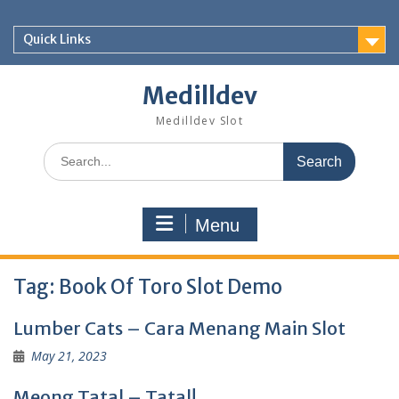
Skip
to
Quick Links
content
Medilldev
Medilldev Slot
Search
for:
Menu
Tag:
Book Of Toro Slot Demo
Lumber Cats – Cara Menang Main Slot
May 21, 2023
Meong Tatal – Tatal!