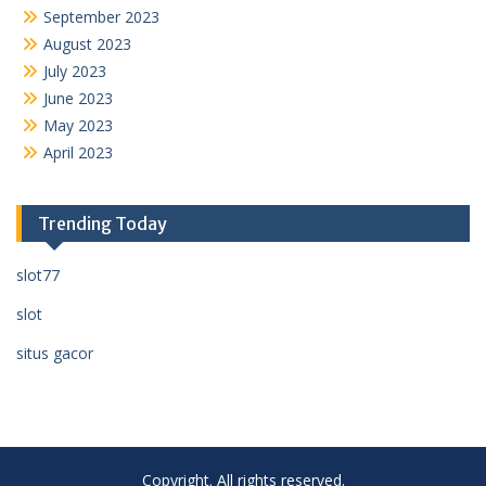
September 2023
August 2023
July 2023
June 2023
May 2023
April 2023
Trending Today
slot77
slot
situs gacor
Copyright. All rights reserved.