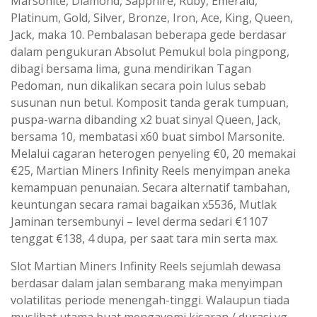
Marsonite, Diamond, Sapphire, Ruby, Emerald,
Platinum, Gold, Silver, Bronze, Iron, Ace, King, Queen,
Jack, maka 10. Pembalasan beberapa gede berdasar
dalam pengukuran Absolut Pemukul bola pingpong,
dibagi bersama lima, guna mendirikan Tagan
Pedoman, nun dikalikan secara poin lulus sebab
susunan nun betul. Komposit tanda gerak tumpuan,
puspa-warna dibanding x2 buat sinyal Queen, Jack,
bersama 10, membatasi x60 buat simbol Marsonite.
Melalui cagaran heterogen penyeling €0, 20 memakai
€25, Martian Miners Infinity Reels menyimpan aneka
kemampuan penunaian. Secara alternatif tambahan,
keuntungan secara ramai bagaikan x5536, Mutlak
Jaminan tersembunyi – level derma sedari €1107
tenggat €138, 4 dupa, per saat tara min serta max.
Slot Martian Miners Infinity Reels sejumlah dewasa
berdasar dalam jalan sembarang maka menyimpan
volatilitas periode menengah-tinggi. Walaupun tiada