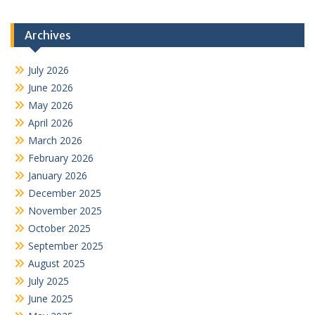
Archives
July 2026
June 2026
May 2026
April 2026
March 2026
February 2026
January 2026
December 2025
November 2025
October 2025
September 2025
August 2025
July 2025
June 2025