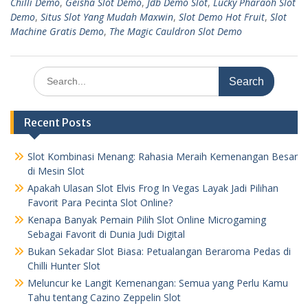
Chilli Demo
,
Geisha Slot Demo
,
Jdb Demo Slot
,
Lucky Pharaoh Slot
Demo
,
Situs Slot Yang Mudah Maxwin
,
Slot Demo Hot Fruit
,
Slot
Machine Gratis Demo
,
The Magic Cauldron Slot Demo
Search
for:
Recent Posts
Slot Kombinasi Menang: Rahasia Meraih Kemenangan Besar
di Mesin Slot
Apakah Ulasan Slot Elvis Frog In Vegas Layak Jadi Pilihan
Favorit Para Pecinta Slot Online?
Kenapa Banyak Pemain Pilih Slot Online Microgaming
Sebagai Favorit di Dunia Judi Digital
Bukan Sekadar Slot Biasa: Petualangan Beraroma Pedas di
Chilli Hunter Slot
Meluncur ke Langit Kemenangan: Semua yang Perlu Kamu
Tahu tentang Cazino Zeppelin Slot