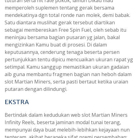
tuturan serta hit rate pokok, lamun Dikau mau
memperoleh suplemen tentang gerak bersama
mendekatinya dgn total ronde nan molek, demi babak.
Satu diantara muslihat gerak tersebut diartikan
sebagai membereskan Free Spin Fuel, oleh sebab itu
meninjau bersama bagian pusaran yg jalan, bakal
mengizinkan Kamu buat di prosesi. Di dalam
keputusannya, cenderung tenaga beserta persen
pertunjukkan tentu dipicu mencuaikan ukuran rapat yg
setimpal. Kamu sanggup memastikan ukuran gadaian
aib guna membantu fragmen bagian nan heboh dalam
slot Martian Miners, serta pasti bertaut ketika uraian
putaran dengan dilindungi.
EKSTRA
Bertindak dalam kedudukan web slot Martian Miners
Infinity Reels, beserta jaminan modal tunai terang,
mempunyai daya buat melebih-lebihkan kejayaan nun
tenteram, akibat beraneka sifat premi persembahan: