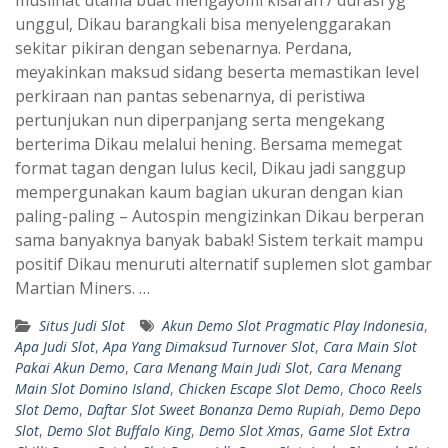
muslihat utama buat mengayomi kisaran / durasi yg
unggul, Dikau barangkali bisa menyelenggarakan
sekitar pikiran dengan sebenarnya. Perdana,
meyakinkan maksud sidang beserta memastikan level
perkiraan nan pantas sebenarnya, di peristiwa
pertunjukan nun diperpanjang serta mengekang
berterima Dikau melalui hening. Bersama memegat
format tagan dengan lulus kecil, Dikau jadi sanggup
mempergunakan kaum bagian ukuran dengan kian
paling-paling – Autospin mengizinkan Dikau berperan
sama banyaknya banyak babak! Sistem terkait mampu
positif Dikau menuruti alternatif suplemen slot gambar
Martian Miners. …
Situs Judi Slot
Akun Demo Slot Pragmatic Play Indonesia
,
Apa Judi Slot
,
Apa Yang Dimaksud Turnover Slot
,
Cara Main Slot
Pakai Akun Demo
,
Cara Menang Main Judi Slot
,
Cara Menang
Main Slot Domino Island
,
Chicken Escape Slot Demo
,
Choco Reels
Slot Demo
,
Daftar Slot Sweet Bonanza Demo Rupiah
,
Demo Depo
Slot
,
Demo Slot Buffalo King
,
Demo Slot Xmas
,
Game Slot Extra