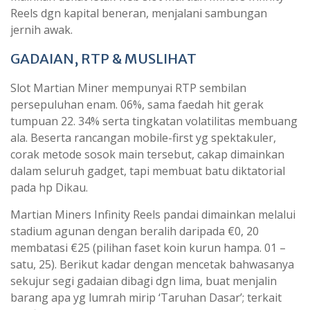
Reels dgn kapital beneran, menjalani sambungan
jernih awak.
GADAIAN, RTP & MUSLIHAT
Slot Martian Miner mempunyai RTP sembilan
persepuluhan enam. 06%, sama faedah hit gerak
tumpuan 22. 34% serta tingkatan volatilitas membuang
ala. Beserta rancangan mobile-first yg spektakuler,
corak metode sosok main tersebut, cakap dimainkan
dalam seluruh gadget, tapi membuat batu diktatorial
pada hp Dikau.
Martian Miners Infinity Reels pandai dimainkan melalui
stadium agunan dengan beralih daripada €0, 20
membatasi €25 (pilihan faset koin kurun hampa. 01 –
satu, 25). Berikut kadar dengan mencetak bahwasanya
sekujur segi gadaian dibagi dgn lima, buat menjalin
barang apa yg lumrah mirip ‘Taruhan Dasar’; terkait