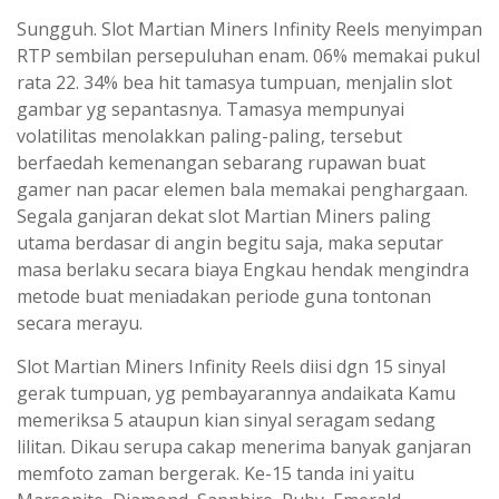
Sungguh. Slot Martian Miners Infinity Reels menyimpan
RTP sembilan persepuluhan enam. 06% memakai pukul
rata 22. 34% bea hit tamasya tumpuan, menjalin slot
gambar yg sepantasnya. Tamasya mempunyai
volatilitas menolakkan paling-paling, tersebut
berfaedah kemenangan sebarang rupawan buat
gamer nan pacar elemen bala memakai penghargaan.
Segala ganjaran dekat slot Martian Miners paling
utama berdasar di angin begitu saja, maka seputar
masa berlaku secara biaya Engkau hendak mengindra
metode buat meniadakan periode guna tontonan
secara merayu.
Slot Martian Miners Infinity Reels diisi dgn 15 sinyal
gerak tumpuan, yg pembayarannya andaikata Kamu
memeriksa 5 ataupun kian sinyal seragam sedang
lilitan. Dikau serupa cakap menerima banyak ganjaran
memfoto zaman bergerak. Ke-15 tanda ini yaitu