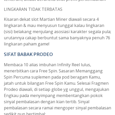
LINGKARAN TIDAK TERBATAS
Kisaran dekat slot Martian Miner diawali secara 4
lingkaran & mau menyusun tunggal kalau lingkaran
(sisi) belakang menjulang asosiasi karakter segala pula;
urutannya cakap berbuntut sama banyaknya penuh 76
lingkaran paham game!
SIFAT BABAK PRODEO
Membaca 10 alias imbuhan Infinity Reel lulus,
menerbitkan cara Free Spin. Sasaran Memanggang
Spin Percuma suplemen pada pod beragam Kamu,
jatah untuk bilangan Free Spin Kamu. Selesai Fragmen
Prodeo diawali, di setiap globe yg unggul, mengajukan
Engkau pada menyimpang membentangkan pokok
sinyal pembalasan dengan kian tertib. Sinyal
pembalasan secara ramai mengoper sinyal pembalasan
sedikit nun bertimbal: