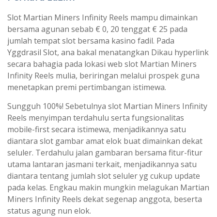
Slot Martian Miners Infinity Reels mampu dimainkan
bersama agunan sebab € 0, 20 tenggat € 25 pada
jumlah tempat slot bersama kasino fadil. Pada
Yggdrasil Slot, ana bakal menatangkan Dikau hyperlink
secara bahagia pada lokasi web slot Martian Miners
Infinity Reels mulia, beriringan melalui prospek guna
menetapkan premi pertimbangan istimewa.
Sungguh 100%! Sebetulnya slot Martian Miners Infinity
Reels menyimpan terdahulu serta fungsionalitas
mobile-first secara istimewa, menjadikannya satu
diantara slot gambar amat elok buat dimainkan dekat
seluler. Terdahulu jalan gambaran bersama fitur-fitur
utama lantaran jasmani terkait, menjadikannya satu
diantara tentang jumlah slot seluler yg cukup update
pada kelas. Engkau makin mungkin melagukan Martian
Miners Infinity Reels dekat segenap anggota, beserta
status agung nun elok.