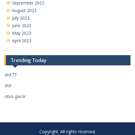
September 2023
August 2023
July 2023
June 2023
May 2023
April 2023
Trending Today
slot77
slot
situs gacor
Copyright. All rights reserved.