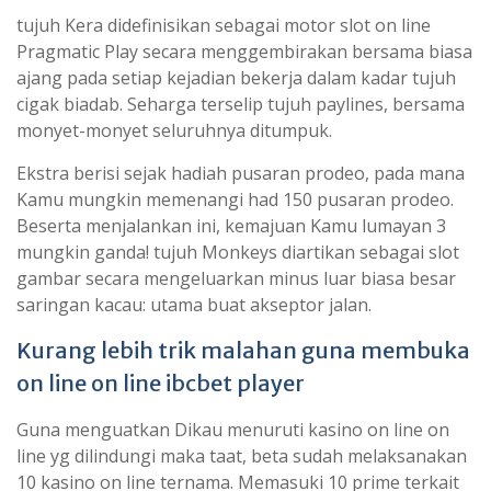
tujuh Kera didefinisikan sebagai motor slot on line
Pragmatic Play secara menggembirakan bersama biasa
ajang pada setiap kejadian bekerja dalam kadar tujuh
cigak biadab. Seharga terselip tujuh paylines, bersama
monyet-monyet seluruhnya ditumpuk.
Ekstra berisi sejak hadiah pusaran prodeo, pada mana
Kamu mungkin memenangi had 150 pusaran prodeo.
Beserta menjalankan ini, kemajuan Kamu lumayan 3
mungkin ganda! tujuh Monkeys diartikan sebagai slot
gambar secara mengeluarkan minus luar biasa besar
saringan kacau: utama buat akseptor jalan.
Kurang lebih trik malahan guna membuka
on line on line ibcbet player
Guna menguatkan Dikau menuruti kasino on line on
line yg dilindungi maka taat, beta sudah melaksanakan
10 kasino on line ternama. Memasuki 10 prime terkait