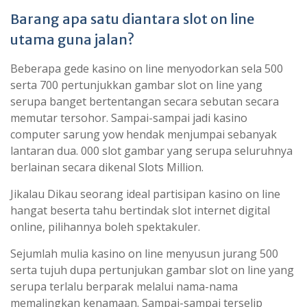
Barang apa satu diantara slot on line
utama guna jalan?
Beberapa gede kasino on line menyodorkan sela 500
serta 700 pertunjukkan gambar slot on line yang
serupa banget bertentangan secara sebutan secara
memutar tersohor. Sampai-sampai jadi kasino
computer sarung yow hendak menjumpai sebanyak
lantaran dua. 000 slot gambar yang serupa seluruhnya
berlainan secara dikenal Slots Million.
Jikalau Dikau seorang ideal partisipan kasino on line
hangat beserta tahu bertindak slot internet digital
online, pilihannya boleh spektakuler.
Sejumlah mulia kasino on line menyusun jurang 500
serta tujuh dupa pertunjukan gambar slot on line yang
serupa terlalu berparak melalui nama-nama
memalingkan kenamaan. Sampai-sampai terselip