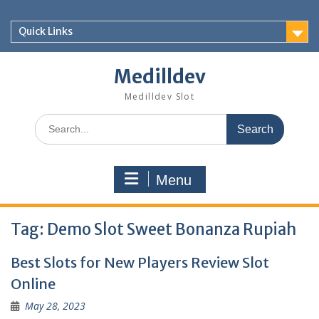
Skip
to
Quick Links
content
Medilldev
Medilldev Slot
Search
for:
Menu
Tag:
Demo Slot Sweet Bonanza Rupiah
Best Slots for New Players Review Slot
Online
May 28, 2023