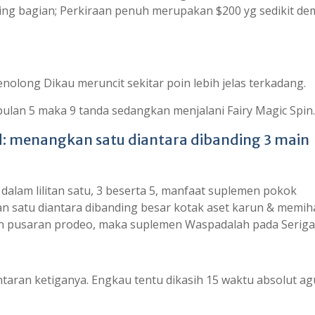
ng bagian; Perkiraan penuh merupakan $200 yg sedikit de
nolong Dikau meruncit sekitar poin lebih jelas terkadang.
lan 5 maka 9 tanda sedangkan menjalani Fairy Magic Spin.
od: menangkan satu diantara dibanding 3 main
lam lilitan satu, 3 beserta 5, manfaat suplemen pokok
n satu diantara dibanding besar kotak aset karun & memih
men pusaran prodeo, maka suplemen Waspadalah pada Seriga
taran ketiganya. Engkau tentu dikasih 15 waktu absolut a