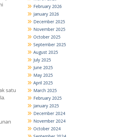
mi
February 2026
January 2026
December 2025
November 2025
October 2025
September 2025
August 2025
July 2025
June 2025
May 2025
April 2025
ak satu
March 2025
la.
February 2025
January 2025
December 2024
November 2024
gunan
October 2024
September 2024