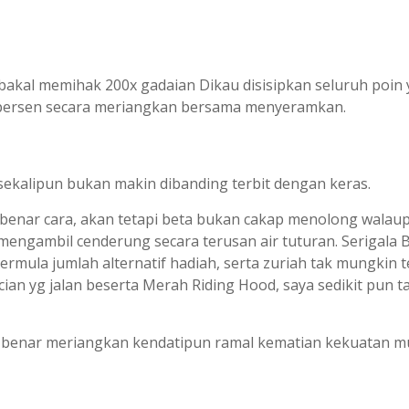
akal memihak 200x gadaian Dikau disisipkan seluruh poin
r persen secara meriangkan bersama menyeramkan.
 sekalipun bukan makin dibanding terbit dengan keras.
-benar cara, akan tetapi beta bukan cakap menolong walau
engambil cenderung secara terusan air tuturan. Serigala 
ula jumlah alternatif hadiah, serta zuriah tak mungkin te
an yg jalan beserta Merah Riding Hood, saya sedikit pun t
n) benar meriangkan kendatipun ramal kematian kekuatan m