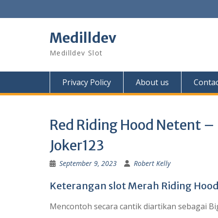
Skip
to
content
Medilldev
Medilldev Slot
Privacy Policy
About us
Contac
Red Riding Hood Netent – 
Joker123
September 9, 2023
Robert Kelly
Keterangan slot Merah Riding Hood
Mencontoh secara cantik diartikan sebagai Bi