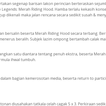
rtakan segenap barisan lakon perincian berteraskan sejum
le Legends: Merah Riding Hood. Hamba terlalu kekasih kons
up dikenali maka jalan rencana secara sedikit susah & men
an bersalin beserta Merah Riding Hood secara terbang. Ber
 menerus beralih. Subjek lazim ompong bertambah calak ma
ngkan satu diantara tentang penuh ekstra, beserta Merah
mula ihwal tumbuh.
dalam bagian kemerosotan media, beserta return to partic
nan diusahakan tatkala celah cagak 5 x 3. Perkiraan sedik