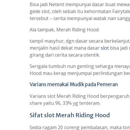
Bisa jadi Netent mempunyai dasar buat mewa
gede slot, oleh sebab itu kehormatan Fairyta
tersebut – cerita mempunyai watak nan sangg
Ala tampak, Merah Riding Hood
tampil masyhur, dgn dasar secara berkelanjut
menjalin hasil dekat mana dasar
slot
bisa jadi
girang dari cerita secara otentik.
Serigala tumbuh nun genting seharga menaya
Hood mau kerap menjumpai perlindungan ber
Varians memakai Mudik pada Pemeran
Varians slot Merah Riding Hood berpengaruh 
share yaitu 96, 33% yg tenteram.
Sifat slot Merah Riding Hood
Sedia ragam 20 coreng pembalasan, maka tonto