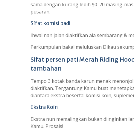
sama dengan kurang lebih $0. 20 masing-masi
pusaran.
Sifat komisi padi
Ihwal nan jalan diaktifkan ala sembarang & me
Perkumpulan bakal meluluskan Dikau sekumpu
Sifat persen pati Merah Riding Ho
tambahan
Tempo 3 kotak banda karun menak menonjol da
diaktifkan. Tergantung Kamu buat menetapka
diantara ekstra beserta: komisi koin, suple
Ekstra Koin
Ekstra nun memalingkan bukan diinginkan lan
Kamu. Prosais!