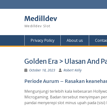
Skip
to
content
Medilldev
Medilldev Slot
Privacy Policy
About us
Contac
Golden Era > Ulasan And P
October 18, 2023
Robert Kelly
Periode Aurum – Rasakan keaneha
Mengunjungi terlebih kala kebesaran Holly
Microgaming. Badan tersebut menyimpan pem
pandai menyerepi slot minus upah pada (sisi)