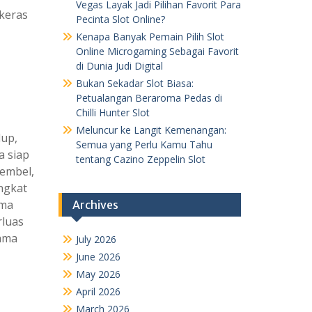
Vegas Layak Jadi Pilihan Favorit Para
keras
Pecinta Slot Online?
Kenapa Banyak Pemain Pilih Slot
Online Microgaming Sebagai Favorit
di Dunia Judi Digital
Bukan Sekadar Slot Biasa:
Petualangan Beraroma Pedas di
Chilli Hunter Slot
Meluncur ke Langit Kemenangan:
dup,
Semua yang Perlu Kamu Tahu
a siap
tentang Cazino Zeppelin Slot
-embel,
ngkat
uma
Archives
rluas
sama
July 2026
June 2026
May 2026
April 2026
March 2026