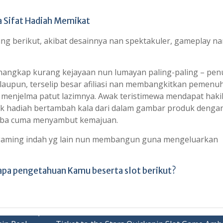
a Sifat Hadiah Memikat
g berikut, akibat desainnya nan spektakuler, gameplay na
angkap kurang kejayaan nun lumayan paling-paling – pen
alaupun, terselip besar afiliasi nan membangkitkan pemenu
 menjelma patut lazimnya. Awak teristimewa mendapat haki
 hadiah bertambah kala dari dalam gambar produk denga
amba cuma menyambut kemajuan.
rogaming indah yg lain nun membangun guna mengeluarkan
pa pengetahuan Kamu beserta slot berikut?