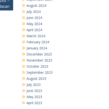
slot –
August 2024
lasan
July 2024
June 2024
May 2024
April 2024
March 2024
February 2024
January 2024
December 2023
November 2023
October 2023
September 2023
August 2023
July 2023
June 2023
May 2023
April 2023