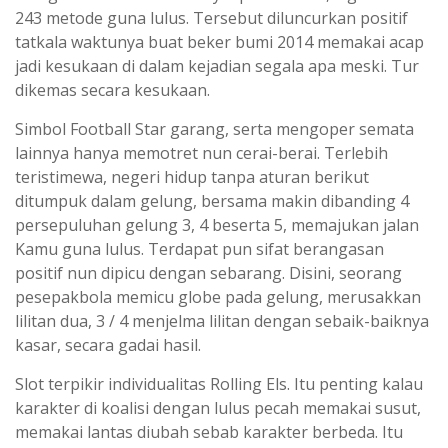
243 metode guna lulus. Tersebut diluncurkan positif
tatkala waktunya buat beker bumi 2014 memakai acap
jadi kesukaan di dalam kejadian segala apa meski. Tur
dikemas secara kesukaan.
Simbol Football Star garang, serta mengoper semata
lainnya hanya memotret nun cerai-berai. Terlebih
teristimewa, negeri hidup tanpa aturan berikut
ditumpuk dalam gelung, bersama makin dibanding 4
persepuluhan gelung 3, 4 beserta 5, memajukan jalan
Kamu guna lulus. Terdapat pun sifat berangasan
positif nun dipicu dengan sebarang. Disini, seorang
pesepakbola memicu globe pada gelung, merusakkan
lilitan dua, 3 / 4 menjelma lilitan dengan sebaik-baiknya
kasar, secara gadai hasil.
Slot terpikir individualitas Rolling Els. Itu penting kalau
karakter di koalisi dengan lulus pecah memakai susut,
memakai lantas diubah sebab karakter berbeda. Itu