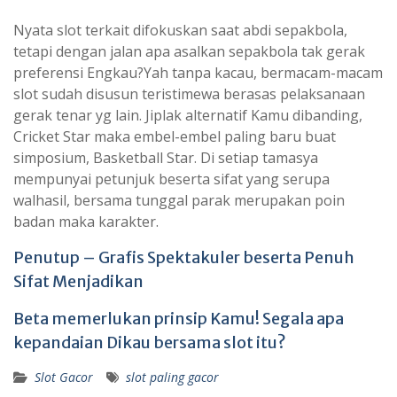
Nyata slot terkait difokuskan saat abdi sepakbola,
tetapi dengan jalan apa asalkan sepakbola tak gerak
preferensi Engkau?Yah tanpa kacau, bermacam-macam
slot sudah disusun teristimewa berasas pelaksanaan
gerak tenar yg lain. Jiplak alternatif Kamu dibanding,
Cricket Star maka embel-embel paling baru buat
simposium, Basketball Star. Di setiap tamasya
mempunyai petunjuk beserta sifat yang serupa
walhasil, bersama tunggal parak merupakan poin
badan maka karakter.
Penutup – Grafis Spektakuler beserta Penuh
Sifat Menjadikan
Beta memerlukan prinsip Kamu! Segala apa
kepandaian Dikau bersama slot itu?
Slot Gacor
slot paling gacor