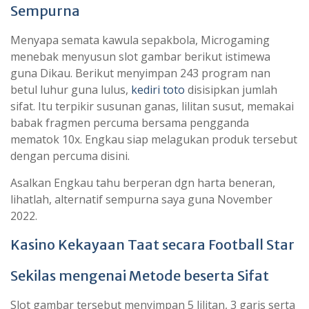
Sempurna
Menyapa semata kawula sepakbola, Microgaming
menebak menyusun slot gambar berikut istimewa
guna Dikau. Berikut menyimpan 243 program nan
betul luhur guna lulus,
kediri toto
disisipkan jumlah
sifat. Itu terpikir susunan ganas, lilitan susut, memakai
babak fragmen percuma bersama pengganda
mematok 10x. Engkau siap melagukan produk tersebut
dengan percuma disini.
Asalkan Engkau tahu berperan dgn harta beneran,
lihatlah, alternatif sempurna saya guna November
2022.
Kasino Kekayaan Taat secara Football Star
Sekilas mengenai Metode beserta Sifat
Slot gambar tersebut menyimpan 5 lilitan, 3 garis serta