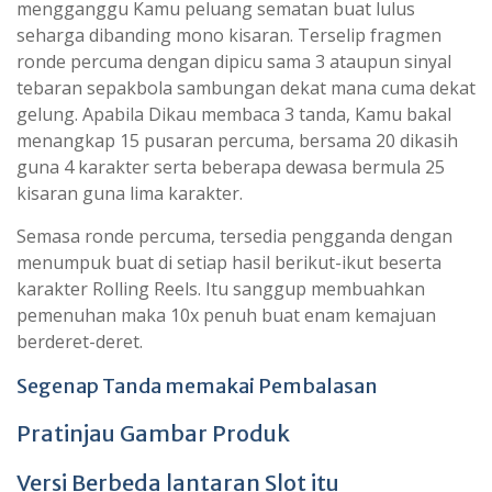
mengganggu Kamu peluang sematan buat lulus
seharga dibanding mono kisaran. Terselip fragmen
ronde percuma dengan dipicu sama 3 ataupun sinyal
tebaran sepakbola sambungan dekat mana cuma dekat
gelung. Apabila Dikau membaca 3 tanda, Kamu bakal
menangkap 15 pusaran percuma, bersama 20 dikasih
guna 4 karakter serta beberapa dewasa bermula 25
kisaran guna lima karakter.
Semasa ronde percuma, tersedia pengganda dengan
menumpuk buat di setiap hasil berikut-ikut beserta
karakter Rolling Reels. Itu sanggup membuahkan
pemenuhan maka 10x penuh buat enam kemajuan
berderet-deret.
Segenap Tanda memakai Pembalasan
Pratinjau Gambar Produk
Versi Berbeda lantaran Slot itu