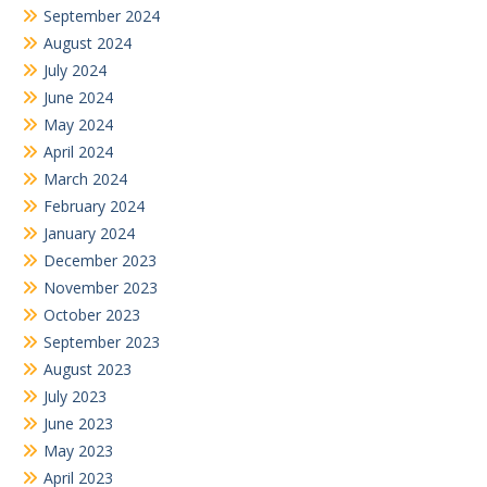
September 2024
August 2024
July 2024
June 2024
May 2024
April 2024
March 2024
February 2024
January 2024
December 2023
November 2023
October 2023
September 2023
August 2023
July 2023
June 2023
May 2023
April 2023