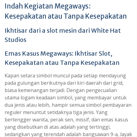
Indah Kegiatan Megaways:
Kesepakatan atau Tanpa Kesepakatan
Ikhtisar dari a slot mesin dari White Hat
Studios
Emas Kasus Megaways: Ikhtisar Slot,
Kesepakatan atau Tanpa Kesepakatan
Kapan setara simbol muncul pada setiap mendayung
pada gulungan berikutnya dari kiri daerah dari grid,
biasa kemenangan terjadi. Dengan pengecualian
utama logam keadaan simbol, yang membayar untuk
dua jenis atau lebih, hampir semua simbol pembayaran
reguler menuntut setidaknya tiga jenis. Yang
bertengger wanita, perak sen, missif, dan emas kasus
yang disebutkan di atas adalah yang tertinggi,
sedangkan yang terendah adalah bangsawan 9-a, layak