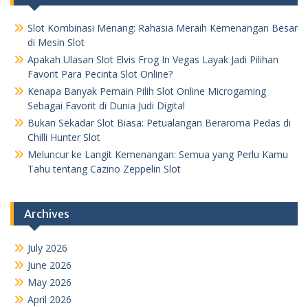
Slot Kombinasi Menang: Rahasia Meraih Kemenangan Besar
di Mesin Slot
Apakah Ulasan Slot Elvis Frog In Vegas Layak Jadi Pilihan
Favorit Para Pecinta Slot Online?
Kenapa Banyak Pemain Pilih Slot Online Microgaming
Sebagai Favorit di Dunia Judi Digital
Bukan Sekadar Slot Biasa: Petualangan Beraroma Pedas di
Chilli Hunter Slot
Meluncur ke Langit Kemenangan: Semua yang Perlu Kamu
Tahu tentang Cazino Zeppelin Slot
Archives
July 2026
June 2026
May 2026
April 2026