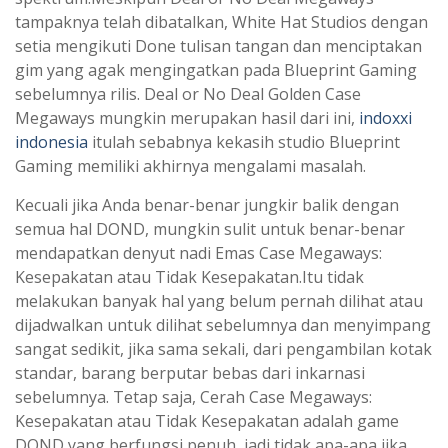
tampaknya telah dibatalkan, White Hat Studios dengan
setia mengikuti Done tulisan tangan dan menciptakan
gim yang agak mengingatkan pada Blueprint Gaming
sebelumnya rilis. Deal or No Deal Golden Case
Megaways mungkin merupakan hasil dari ini,
indoxxi
indonesia
itulah sebabnya kekasih studio Blueprint
Gaming memiliki akhirnya mengalami masalah.
Kecuali jika Anda benar-benar jungkir balik dengan
semua hal DOND, mungkin sulit untuk benar-benar
mendapatkan denyut nadi Emas Case Megaways:
Kesepakatan atau Tidak Kesepakatan.Itu tidak
melakukan banyak hal yang belum pernah dilihat atau
dijadwalkan untuk dilihat sebelumnya dan menyimpang
sangat sedikit, jika sama sekali, dari pengambilan kotak
standar, barang berputar bebas dari inkarnasi
sebelumnya. Tetap saja, Cerah Case Megaways:
Kesepakatan atau Tidak Kesepakatan adalah game
DOND yang berfungsi penuh, jadi tidak apa-apa jika